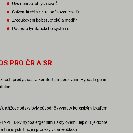
Uvolnění zatuhlých svalů
Snížení křečí a rizika poškození svalů
Zredukování bolesti, otoků a modřin
Podpora lymfatického systému
OS PRO ČR A SR
žnost, prodyšnost a komfort při používání. Hypoalergenní
odolné .
. Křížové pásky byly původně vyvinuty korejským lékařem
TAPE. Díky hypoalergennímu akrylovému lepidlu je dobře
tím urychlit hojící procesy v dané oblasti.