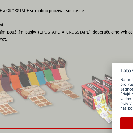
 a CROSSTAPE se mohou používat současně.
í:
ním použitím pásky (EPOSTAPE A CROSSTAPE) doporučujeme vyhle
vat.
Tato
Na těc
pro va
Jednotl
údajů 
varian
práv v
nás ko