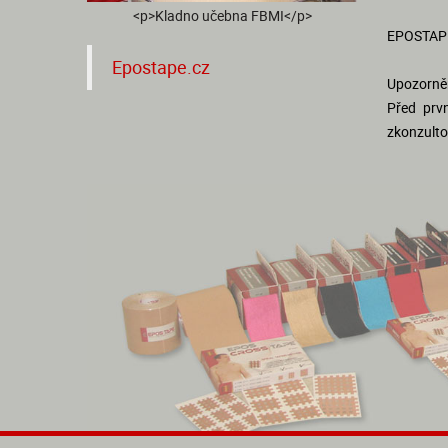
<p>Kladno učebna FBMI</p>
EPOSTAPE
Epostape.cz
Upozorněn
Před prv
zkonzulto