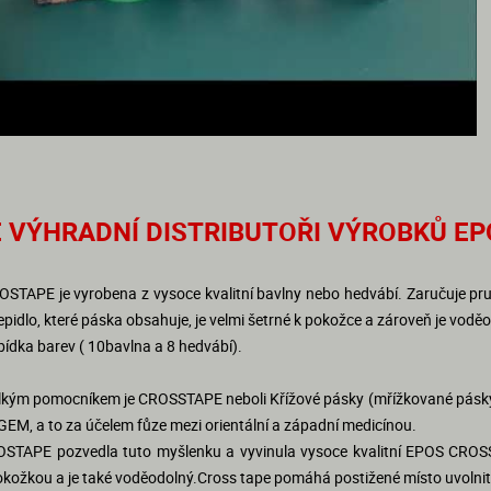
 VÝHRADNÍ DISTRIBUTOŘI VÝROBKŮ EP
STAPE je vyrobena z vysoce kvalitní bavlny nebo hedvábí. Zaručuje pru
epidlo, které páska obsahuje, je velmi šetrné k pokožce a zároveň je vodě
bídka barev ( 10bavlna a 8 hedvábí).
lkým pomocníkem je CROSSTAPE neboli Křížové pásky (mřížkované pásky)
M, a to za účelem fůze mezi orientální a západní medicínou.
STAPE pozvedla tuto myšlenku a vyvinula vysoce kvalitní EPOS CROSS
kožkou a je také voděodolný.Cross tape pomáhá postižené místo uvolnit a 