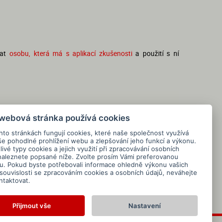
dat
osobu, která má s aplikací zkušenosti
a použití s ní
 webová stránka používá cookies
hto stránkách fungují cookies, které naše společnost využívá
še pohodlné prohlížení webu a zlepšování jeho funkcí a výkonu.
ivé typy cookies a jejich využití při zpracovávání osobních
naleznete popsané níže. Zvolte prosím Vámi preferovanou
tu. Pokud byste potřebovali informace ohledně výkonu vašich
 souvislosti se zpracováním cookies a osobních údajů, neváhejte
ntaktovat.
Přijmout vše
Nastavení