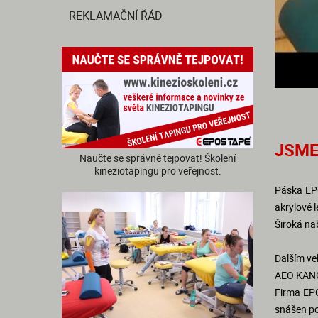
REKLAMAČNÍ ŘÁD
JSME
Naučte se správně tejpovat! Školení
kineziotapingu pro veřejnost.
Páska EPO
akrylové l
Široká na
Dalším ve
AEO KANGE
Firma EPO
snášen po